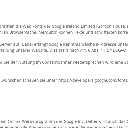
chriften die Web Fonts der Google Ireland Limited (Gordon House, B
ihren Browsercache, hierdürch können Texte und schriftarten korr
erver auf. Dabei erlangt Google Kenntnis welche IP-Adresse unser
llung unserer Website. Dies stellt nach Art. 6 Abs. 1 lit. f DSGVO 
oder Sie der Nutzung im Consentbanner wiedersprechen wird eine 
s wünschen schauen sie unter https://developers.google.com/fonts
ein Online-Werbeprogramm der Google Inc. Dabei wird auch das Co
er eine Google-Werbeanzeige auf unsere Webseite kommen. Das Coo