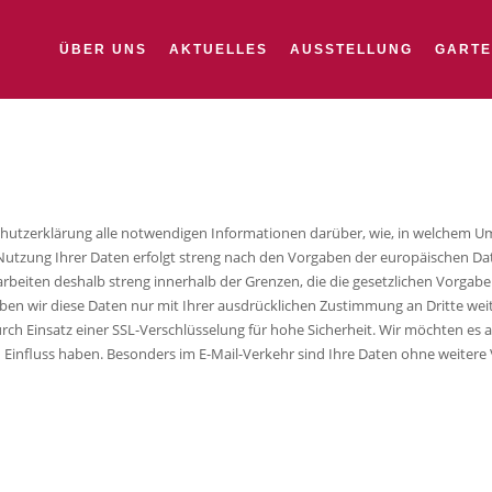
ÜBER UNS
AKTUELLES
AUSSTELLUNG
GART
ÜBER UNS
AKTUELLES
enschutzerklärung alle notwendigen Informationen darüber, wie, in welchem 
tzung Ihrer Daten erfolgt streng nach den Vorgaben der europäischen Dat
rbeiten deshalb streng innerhalb der Grenzen, die die gesetzlichen Vorga
AUSSTELLUNG
h geben wir diese Daten nur mit Ihrer ausdrücklichen Zustimmung an Dritte we
ch Einsatz einer SSL-Verschlüsselung für hohe Sicherheit. Wir möchten es a
en Einfluss haben. Besonders im E-Mail-Verkehr sind Ihre Daten ohne weite
GARTENDEKO
WOHNDEKO