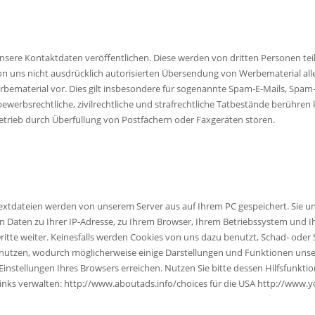
nsere Kontaktdaten veröffentlichen. Diese werden von dritten Personen t
n uns nicht ausdrücklich autorisierten Übersendung von Werbematerial aller 
material vor. Dies gilt insbesondere für sogenannte Spam-E-Mails, Spam-B
werbsrechtliche, zivilrechtliche und strafrechtliche Tatbestände berühre
trieb durch Überfüllung von Postfächern oder Faxgeräten stören.
extdateien werden von unserem Server aus auf Ihrem PC gespeichert. Sie un
en Daten zu Ihrer IP-Adresse, zu Ihrem Browser, Ihrem Betriebssystem und I
itte weiter. Keinesfalls werden Cookies von uns dazu benutzt, Schad- ode
utzen, wodurch möglicherweise einige Darstellungen und Funktionen unser
 Einstellungen Ihres Browsers erreichen. Nutzen Sie bitte dessen Hilfsfu
inks verwalten: http://www.aboutads.info/choices für die USA http://www.