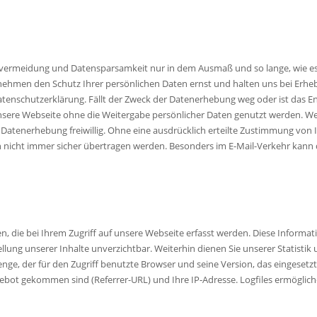
rmeidung und Datensparsamkeit nur in dem Ausmaß und so lange, wie es 
nehmen den Schutz Ihrer persönlichen Daten ernst und halten uns bei Erh
tenschutzerklärung. Fällt der Zweck der Datenerhebung weg oder ist das End
nsere Webseite ohne die Weitergabe persönlicher Daten genutzt werden. 
e Datenerhebung freiwillig. Ohne eine ausdrücklich erteilte Zustimmung von 
ein nicht immer sicher übertragen werden. Besonders im E-Mail-Verkehr kann
n, die bei Ihrem Zugriff auf unsere Webseite erfasst werden. Diese Informat
llung unserer Inhalte unverzichtbar. Weiterhin dienen Sie unserer Statistik
menge, der für den Zugriff benutzte Browser und seine Version, das einges
ngebot gekommen sind (Referrer-URL) und Ihre IP-Adresse. Logfiles ermögli