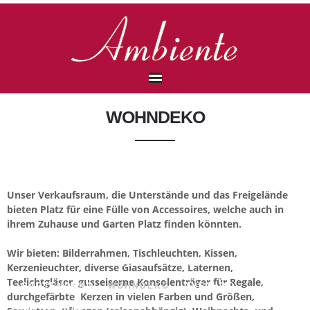
ÜBER UNS
WOHNDEKO
AKTUELLES
AUSSTELLUNG
Unser Verkaufsraum, die Unterstände und das Freigelände
bieten Platz für eine Fülle von Accessoires, welche auch in
ihrem Zuhause und Garten Platz finden könnten.
GARTENDEKO
Wir bieten: Bilderrahmen, Tischleuchten, Kissen,
ÜBER UNS
AKTUELLES
AUSSTELLUNG
Kerzenleuchter, diverse Glasaufsätze, Laternen,
Teelichtgläser, gusseiserne Konsolenträger für Regale,
WOHNDEKO
GARTENDEKO
WOHNDEKO
ANFAHRT
durchgefärbte Kerzen in vielen Farben und Größen,
IMPRESSUM